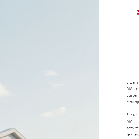
Situé à
MAIL es
qui bén
remarqu
Sur un 
MAIL 
activit
Le site