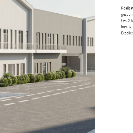
Réalis
gestion
Ces 2 b
locaux 
Excellen
²
ECTURE