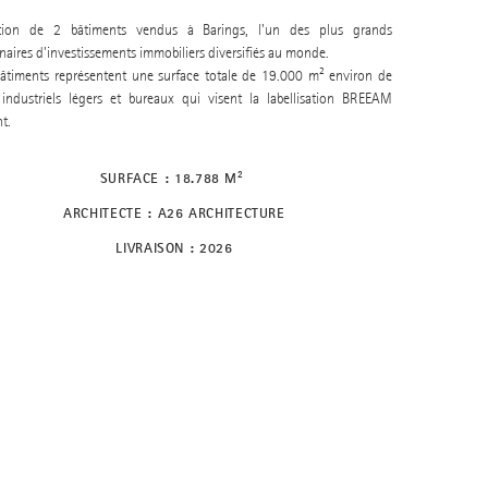
ation de 2 bâtiments vendus à Barings, l'un des plus grands
naires d'investissements immobiliers diversifiés au monde.
âtiments représentent une surface totale de 19.000 m² environ de
industriels légers et bureaux qui visent la labellisation BREEAM
t.
SURFACE : 18.788 M²
ARCHITECTE : A26 ARCHITECTURE
LIVRAISON : 2026